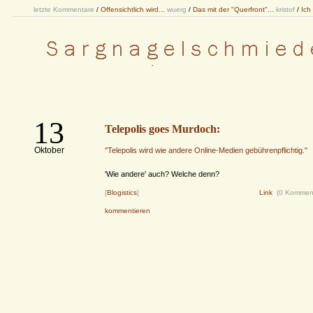
letzte Kommentare
/
Offensichtlich wird...
wuerg
/
Das mit der "Querfront"...
kristof
/
Ich
13
Telepolis goes Murdoch:
Oktober
"Telepolis wird wie andere Online-Medien gebührenpflichtig."
'Wie andere' auch? Welche denn?
[
Blogistics
]
Link
(0 Kommen
kommentieren