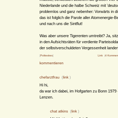
Niederlande und die halbe Schweiz mit 'deut
problemlos und ganz nebenher: Vorwärts in die
das ist folglich die Parole aller Atomenergie-Be
und nach uns die Sintflut!
Was aber unsere Tigerenten umtreibt? Ja, sitz
in den Aufsichtsräten für verdiente Parteisolda
der selbstverschuldeten Vergessenheit landen
[
Politeskes
]
Link
(
4 Kommen
kommentieren
chefarztfrau
(
link
)
Hi hi,
da war ich dabei, im Hofgarten zu Bonn 1979 -
Lenzen.
chat atkins
(
link
)