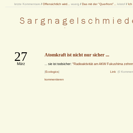
letzte Kommentare
/
Offensichtlich wird...
wuerg
/
Das mit der "Querfront"...
kristof
/
Ich
27
Atomkraft ist nicht nur sicher ...
März
... sie ist todsicher:
"Radioaktivität am AKW Fukushima zehnmil
[
Ecologics
]
Link
(0 Kommen
kommentieren