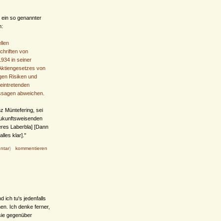
e ein so genannter
n:
llen
chriften von
934 in seiner
Aktiengesetzes von
egen Risiken und
 eintretenden
ssagen abweichen.
z Müntefering, sei
 zukunftsweisenden
eres Laberbla] [Dann
les klar]."
ntar
)
kommentieren
d ich tu's jedenfalls
hen. Ich denke ferner,
sie gegenüber