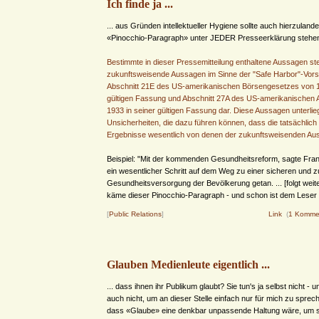
Ich finde ja ...
... aus Gründen intellektueller Hygiene sollte auch hierzuland
«Pinocchio-Paragraph» unter JEDER Presseerklärung stehe
Bestimmte in dieser Pressemitteilung enthaltene Aussagen ste
zukunftsweisende Aussagen im Sinne der "Safe Harbor"-Vors
Abschnitt 21E des US-amerikanischen Börsengesetzes von 1
gültigen Fassung und Abschnitt 27A des US-amerikanischen 
1933 in seiner gültigen Fassung dar. Diese Aussagen unterli
Unsicherheiten, die dazu führen können, dass die tatsächlich
Ergebnisse wesentlich von denen der zukunftsweisenden Au
Beispiel: "Mit der kommenden Gesundheitsreform, sagte Fran
ein wesentlicher Schritt auf dem Weg zu einer sicheren und
Gesundheitsversorgung der Bevölkerung getan. ... [folgt weit
käme dieser Pinocchio-Paragraph - und schon ist dem Leser al
[
Public Relations
]
Link
(
1 Komme
Glauben Medienleute eigentlich ...
... dass ihnen ihr Publikum glaubt? Sie tun's ja selbst nicht - un
auch nicht, um an dieser Stelle einfach nur für mich zu sprec
dass «Glaube» eine denkbar unpassende Haltung wäre, um 