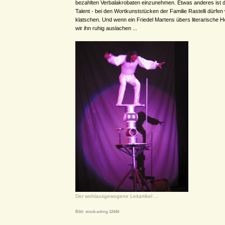
bezahlten Verbalakrobaten einzunehmen. Etwas anderes ist d
Talent - bei den Wortkunststücken der Familie Rastelli dürfen
klatschen. Und wenn ein Friedel Martens übers literarische Ho
wir ihn ruhig auslachen ...
Der wohlausgewogene Leitartikel ...
Bild: stock.xchng 12444