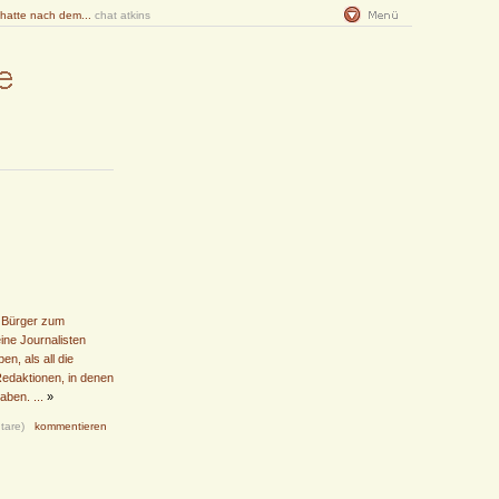
 hatte nach dem...
chat atkins
n Bürger zum
ine Journalisten
n, als all die
edaktionen, in denen
aben. ...
»
tare)
kommentieren