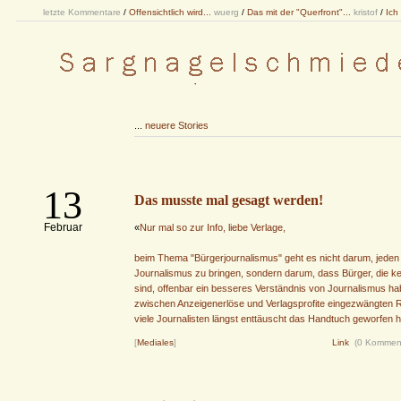
letzte Kommentare
/
Offensichtlich wird...
wuerg
/
Das mit der "Querfront"...
kristof
/
Ich
...
neuere Stories
13
Das musste mal gesagt werden!
Februar
«
Nur mal so zur Info, liebe Verlage,
beim Thema "Bürgerjournalismus" geht es nicht darum, jede
Journalismus zu bringen, sondern darum, dass Bürger, die ke
sind, offenbar ein besseres Verständnis von Journalismus habe
zwischen Anzeigenerlöse und Verlagsprofite eingezwängten R
viele Journalisten längst enttäuscht das Handtuch geworfen h
[
Mediales
]
Link
(0 Kommen