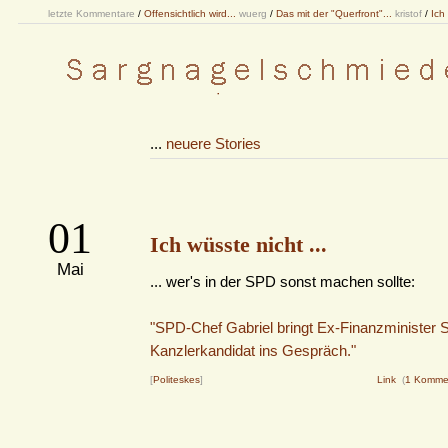
letzte Kommentare
/
Offensichtlich wird...
wuerg
/
Das mit der "Querfront"...
kristof
/
Ich
...
neuere Stories
01
Ich wüsste nicht ...
Mai
... wer's in der SPD sonst machen sollte:
"SPD-Chef Gabriel bringt Ex-Finanzminister S
Kanzlerkandidat ins Gespräch."
[
Politeskes
]
Link
(
1 Komme