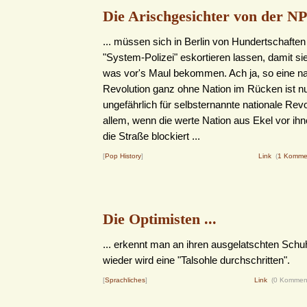
Die Arischgesichter von der NP
... müssen sich in Berlin von Hundertschafte
"System-Polizei" eskortieren lassen, damit sie
was vor's Maul bekommen. Ach ja, so eine na
Revolution ganz ohne Nation im Rücken ist nu
ungefährlich für selbsternannte nationale Revo
allem, wenn die werte Nation aus Ekel vor ih
die Straße blockiert ...
[
Pop History
]
Link
(
1 Komme
Die Optimisten ...
... erkennt man an ihren ausgelatschten Sch
wieder wird eine "Talsohle durchschritten".
[
Sprachliches
]
Link
(0 Kommen