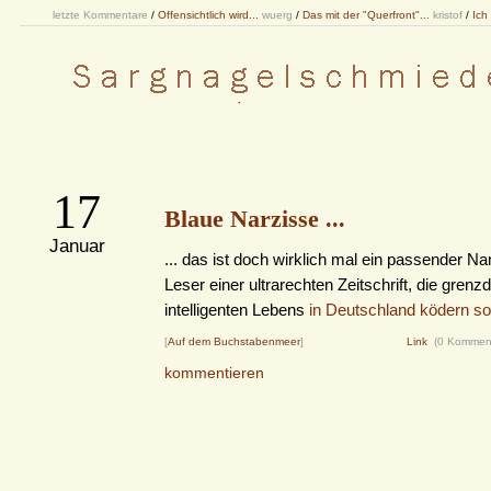
letzte Kommentare
/
Offensichtlich wird...
wuerg
/
Das mit der "Querfront"...
kristof
/
Ich
17
Blaue Narzisse ...
Januar
... das ist doch wirklich mal ein passender Na
Leser einer ultrarechten Zeitschrift, die gren
intelligenten Lebens
in Deutschland ködern soll
[
Auf dem Buchstabenmeer
]
Link
(0 Kommen
kommentieren