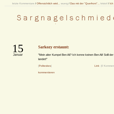
letzte Kommentare
/
Offensichtlich wird...
wuerg
/
Das mit der "Querfront"...
kristof
/
Ich
15
Sarkozy erstaunt:
Januar
"Mein alter Kumpel Ben Ali? Ich kenne keinen Ben Ali! Solll de
landet!"
[
Politeskes
]
Link
(0 Kommen
kommentieren