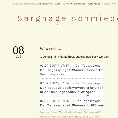
letzte Kommentare
/
Offensichtlich wird...
wuerg
/
Das mit der "Querfront"...
kristof
/
Ich
08
Wowereit ...
Juli
... scheint mir, möchte Beck anstelle des Beck werden:
Aus der Reihe 'Wie schärfe ich mein Medienprofil?'
Regel 1: Hast du nichts zu sagen, dann sag' viel.