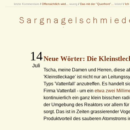
letzte Kommentare
/
Offensichtlich wird...
wuerg
/
Das mit der "Querfront"...
kristof
/
Ich
14
Neue Wörter: Die Kleinstlec
Juli
Tscha, meine Damen und Herren, diese ab
'Kleinstleckage' ist nicht nur an Leitung
Typs 'Vattenfall' anzutreffen. Es handelt s
Firma Vattenfall - um ein
etwa zwei Millim
kontinuierlich ein ganz klein bisschen rad
der Umgebung des Reaktors vor allem für 
sorgt. Das ist in Zeiten grassierender Vog
Produktvorteil des sauberen Atomstroms i