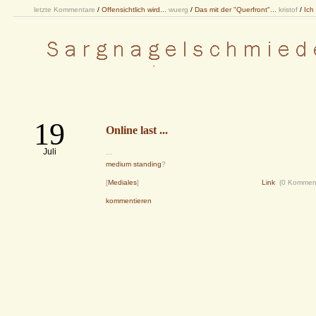
letzte Kommentare
/
Offensichtlich wird...
wuerg
/
Das mit der "Querfront"...
kristof
/
Ich
19
Online last ...
Juli
...
medium standing
?
[
Mediales
]
Link
(0 Kommen
kommentieren