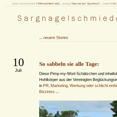
letzte Kommentare
/
Offensichtlich wird...
wuerg
/
Das mit der "Querfront"...
kristof
/
Ich
...
neuere Stories
10
So sabbeln sie alle Tage:
Juli
Diese Pimp-my-Wort-Schätzchen und inhaltsb
Hohlkörper aus der Vereinigten Beglückungsin
in
PR, Marketing, Werbung oder schlicht einf
Bizziniss
...