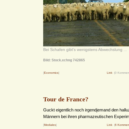
Bei Schafen gibt's wenigstens Abwechslung ...
Bild: Stock.xchng 742865
[
Economics
]
Link
(0 Kommen
Tour de France?
Guckt eigentlich noch irgendjemand den hallu
Männern bei ihren pharmazeutischen Experi
[
Mediales
]
Link
(
6 Kommen