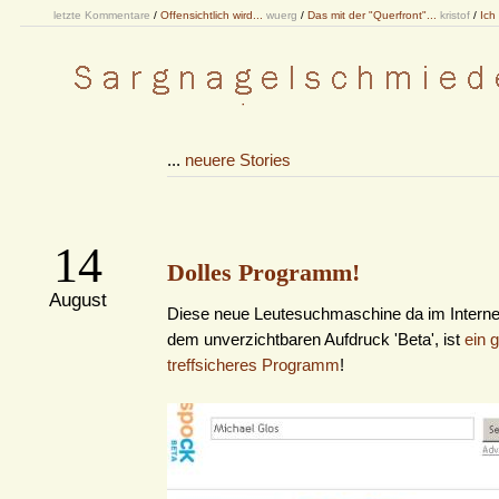
letzte Kommentare
/
Offensichtlich wird...
wuerg
/
Das mit der "Querfront"...
kristof
/
Ich
...
neuere Stories
14
Dolles Programm!
August
Diese neue Leutesuchmaschine da im Internet
dem unverzichtbaren Aufdruck 'Beta', ist
ein 
treffsicheres Programm
!