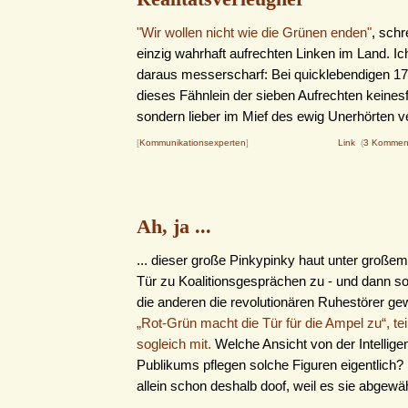
"Wir wollen nicht wie die Grünen enden"
, schr
einzig wahrhaft aufrechten Linken im Land. Ic
daraus messerscharf: Bei quicklebendigen 17 
dieses Fähnlein der sieben Aufrechten keinesfa
sondern lieber im Mief des ewig Unerhörten ve
[
Kommunikationsexperten
]
Link
(
3 Kommen
Ah, ja ...
... dieser große Pinkypinky haut unter großem
Tür zu Koalitionsgesprächen zu - und dann so
die anderen die revolutionären Ruhestörer ge
„Rot-Grün macht die Tür für die Ampel zu“, tei
sogleich mit.
Welche Ansicht von der Intellige
Publikums pflegen solche Figuren eigentlich?
allein schon deshalb doof, weil es sie abgewäh