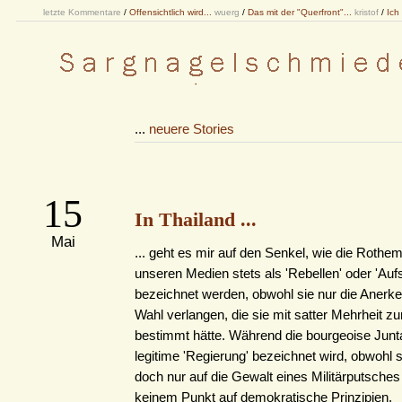
letzte Kommentare
/
Offensichtlich wird...
wuerg
/
Das mit der "Querfront"...
kristof
/
Ich
...
neuere Stories
15
In Thailand ...
Mai
... geht es mir auf den Senkel, wie die Roth
unseren Medien stets als 'Rebellen' oder 'Auf
bezeichnet werden, obwohl sie nur die Anerk
Wahl verlangen, die sie mit satter Mehrheit z
bestimmt hätte. Während die bourgeoise Junta
legitime 'Regierung' bezeichnet wird, obwohl s
doch nur auf die Gewalt eines Militärputsches 
keinem Punkt auf demokratische Prinzipien.