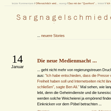
letzte Kommentare
/
Offensichtlich wird...
wuerg
/
Das mit der "Querfront"...
kristof
/
Ich
...
neuere Stories
14
Die neue Medienmacht ...
Januar
... geht nicht mehr von regierungstreuen Dru
aus:
"Ich habe entschieden, dass die Presse
Freiheit haben soll und Internetseiten nicht lä
schließen", sagte Ben Ali."
Mal sehen, wie lang
lebt, denn die Geheimdienste und die tunesis
werden solche Weicheierei ja empörend finden
Einknicken vor dem Pöbel betrachten ...