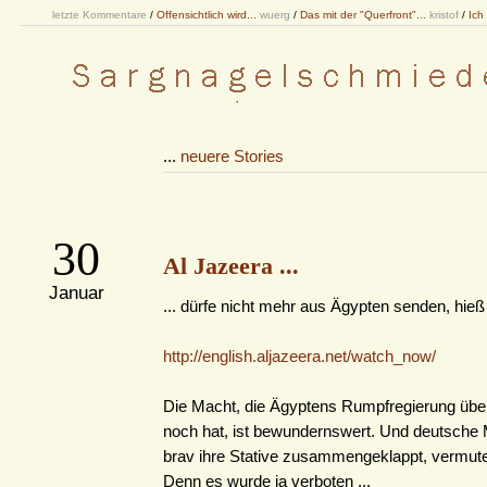
letzte Kommentare
/
Offensichtlich wird...
wuerg
/
Das mit der "Querfront"...
kristof
/
Ich
...
neuere Stories
30
Al Jazeera ...
Januar
... dürfe nicht mehr aus Ägypten senden, hieß
http://english.aljazeera.net/watch_now/
Die Macht, die Ägyptens Rumpfregierung übe
noch hat, ist bewundernswert. Und deutsche 
brav ihre Stative zusammengeklappt, vermute 
Denn es wurde ja verboten ...