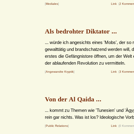
[
Mediales
]
Link
(
2 Kommen
Als bedrohter Diktator ...
... würde ich angesichts eines 'Mobs', der so r
gewalttätig und brandschatzend werden will, 
erstes die Gefängnistore öffnen, um der Welt e
der ablaufenden Revolution zu vermitteln.
[
Angewandte Kryptik
]
Link
(
3 Kommen
Von der Al Qaida ...
... kommt zu Themen wie 'Tunesien' und 'Ägyp
rein gar nichts. Was ist los? Ideologische Vor
[
Public Relations
]
Link
(0 Kommen